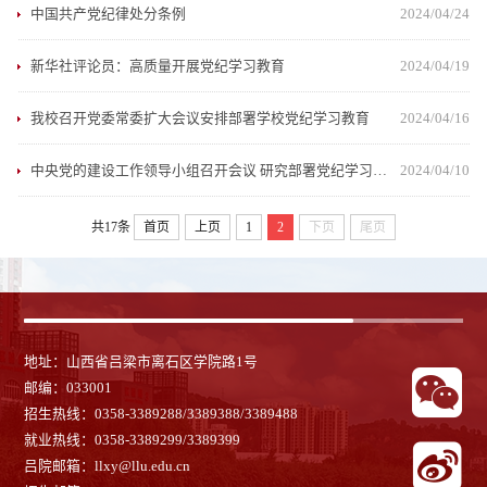
中国共产党纪律处分条例
2024/04/24
新华社评论员：高质量开展党纪学习教育
2024/04/19
我校召开党委常委扩大会议安排部署学校党纪学习教育
2024/04/16
中央党的建设工作领导小组召开会议 研究部署党纪学习教育工作 蔡奇主持并讲话 李希出席并讲话
2024/04/10
共17条
首页
上页
1
2
下页
尾页
地址：山西省吕梁市离石区学院路1号
邮编：033001
招生热线：0358-3389288/3389388/3389488
就业热线：
0358-3389299/3389399
吕院邮箱：llxy@llu.edu.cn