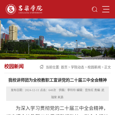
校园新闻
当前位置:
首页
>
学院动态
>
校园新闻
> 正文
我校讲师团为全校教职工宣讲党的二十届三中全会精神
发布日期：2024-12-11 点击：
640
次 供稿：李玲玲 编辑：宫东红 责编: 武
瑞荣 来源:
为深入学习贯彻党的二十届三中全会精神，