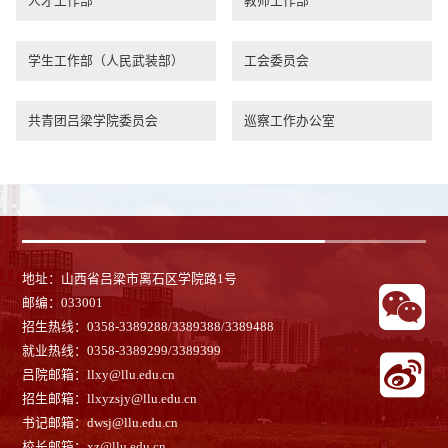
人才工作部
教师工作部
学生工作部（人民武装部）
工会委员会
共青团吕梁学院委员会
巡察工作办公室
地址：山西省吕梁市离石区学院路1号
邮编：033001
招生热线：0358-3389288/3389388/3389488
就业热线：
0358-3389299/3389399
吕院邮箱：llxy@llu.edu.cn
招生邮箱：llxyzsjy@llu.edu.cn
书记邮箱：dwsj@llu.edu.cn
校长邮箱：xz@llu.edu.cn