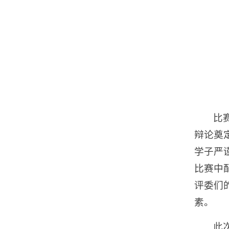
比
辩论奠
学子严
比赛中
评委们
素。
此