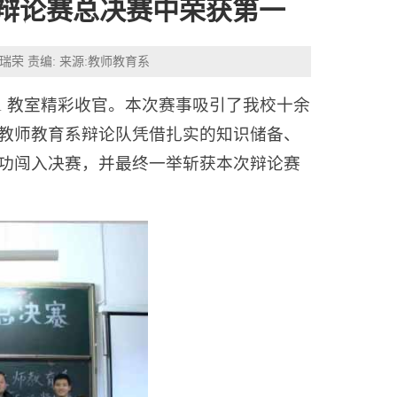
”辩论赛总决赛中荣获第一
瑞荣 责编: 来源:教师教育系
 101 教室精彩收官。本次赛事吸引了我校十余
教师教育系辩论队凭借扎实的知识储备、
功闯入决赛，并最终一举斩获本次辩论赛