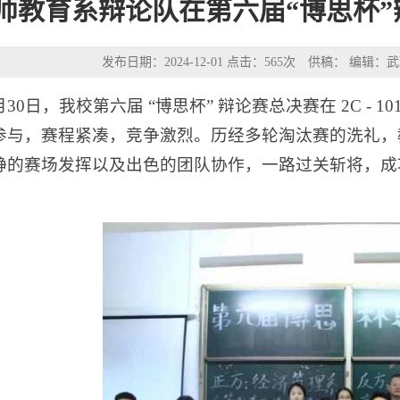
师教育系辩论队在第六届“博思杯
发布日期：2024-12-01 点击：
565
次 供稿： 编辑：武
月30日，我校第六届 “博思杯” 辩论赛总决赛在 2C -
参与，赛程紧凑，竞争激烈。历经多轮淘汰赛的洗礼，
静的赛场发挥以及出色的团队协作，一路过关斩将，成