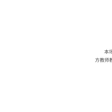
本
方教师