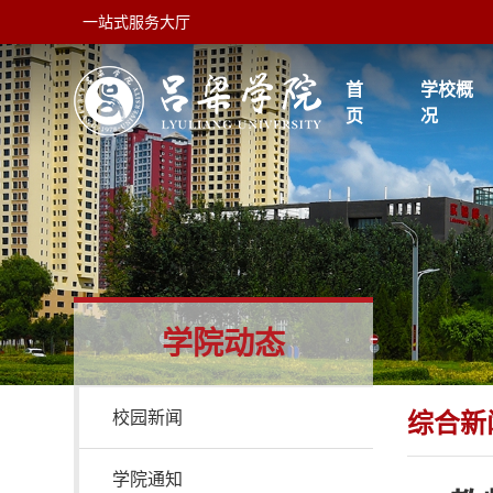
一站式服务大厅
首
学校概
页
况
学院动态
校园新闻
综合新
学院通知