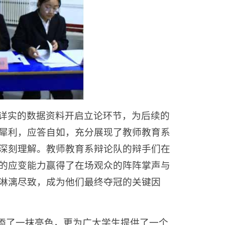
详实的数据资料开启立论环节，为后续的
犀利，应答自如，充分展现了教师教育系
深刻理解。教师教育系辩论队的辩手们在
的应变能力赢得了在场观众的阵阵掌声与
淋漓尽致，成为他们最终夺冠的关键因
增添了一抹亮色，更为广大学生提供了一个