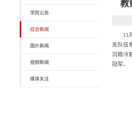
教
学院公告
综合新闻
11
支队伍
图片新闻
沉稳冷
视频新闻
冠军。
媒体关注