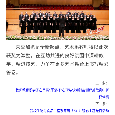
荣誉加冕是全新起点，艺术系教师将以此次
获奖为激励，在互助共进的良好氛围中深耕教
学、精进技艺，力争在更多艺术舞台上书写精彩
答卷。
上一条：
教师教育系学子在首届“厚粲杯”心理与认知智能测评挑战赛中斩
获佳绩
下一条：
我校生物与食品工程系开展《731》观影主题党日活动