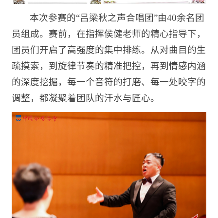
本次参赛的“吕梁秋之声合唱团”由40余名团
员组成。赛前，在指挥侯健老师的精心指导下，
团员们开启了高强度的集中排练。从对曲目的生
疏摸索，到旋律节奏的精准把控，再到情感内涵
的深度挖掘，每一个音符的打磨、每一处咬字的
调整，都凝聚着团队的汗水与匠心。