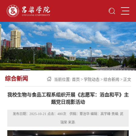
综合新闻
当前位置:
首页
>
学院动态
>
综合新闻
> 正文
我校生物与食品工程系组织开展《志愿军：浴血和平》主
题党日观影活动
发布日期：2025-10-21 点击：
480
次 供稿：覃治华 编辑：高宇峰 责编: 武
瑞荣 来源: