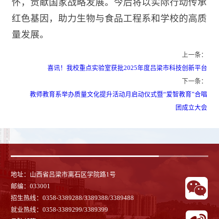
怀，贡献国家战略发展。今后将以实际行动传承
红色基因，助力生物与食品工程系和学校的高质
量发展。
上一条：
喜讯！我校重点实验室获批2025年度吕梁市科技创新平台
下一条：
教师教育系举办质量文化提升活动月启动仪式暨“爱智教育”合唱
团成立大会
地址：山西省吕梁市离石区学院路1号
邮编：033001
招生热线：0358-3389288/3389388/3389488
就业热线：
0358-3389299/3389399