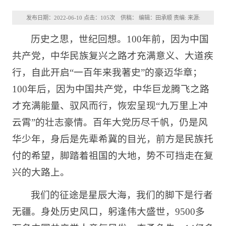
发布日期：2022-06-10 点击：
105
次 供稿： 编辑：田承顺 责编: 来源:
历史之思，世纪回想。100年前，因为中国
共产党，中华民族复兴之路才充满意义、大道疾
行，自此开启“一百年来我著史”的豪迈华章；
100年后，因为中国共产党，中华巨龙腾飞之路
才充满能量、驭风而行，恢宏呈现“九万里上冲
云霄”的壮志豪情。百年大党历尽千帆，仍是风
华少年，身后是先辈希冀的目光，前方是民族托
付的希望，脚踏着祖国的大地，势不可挡走在复
兴的大路上。
我们的征途是星辰大海，我们的脚下是行者
无疆。身处历史风口，躬逢伟大盛世，9500多