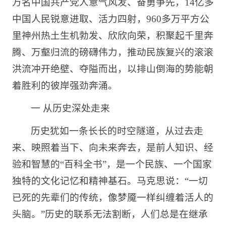
万名中国共产党人意气风发、奋勇争先，14亿多
中国人民锐意进取、活力四射，960多万平方公
里神州热土生机勃发、欣欣向荣，积聚起千里奔
腾、万壑归流的磅礴伟力，推动民族复兴的滚滚
洪流冲开绝壁、夺隘而出，以排山倒海的势能朝
着胜利的彼岸强劲奔涌。
一 从历史深处走来
历史犹如一条长长的时空隧道，从过去走
来、映照着当下、向未来奔去，是前人知识、经
验和智慧的“百科全书”，是一个民族、一个国家
独特的文化记忆和精神基石。马克思说：“一切
已死的先辈们的传统，像梦魇一样纠缠着活人的
头脑。”历史的联系无法割断，人们总是在继承