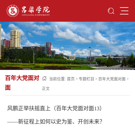
百年大党面对
当前位置:
首页
>
专题栏目
>
百年大党面对面
>
面
正文
风鹏正举扶摇直上（百年大党面对面13）
——新征程上如何以史为鉴、开创未来？