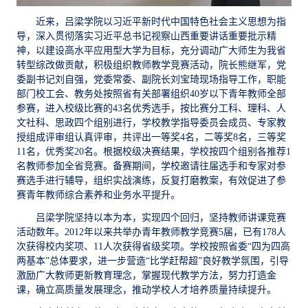
近来，吕梁学院以习近平新时代中国特色社会主义思想为指
导，深入贯彻落实习近平总书记视察山西重要讲话重要批示精
神，以建设高水平应用型大学为目标，充分调动广大师生为我省
转型综改做贡献，积极组织教师教学竞赛活动，院长熊继军，党
委副书记刘自强，党委常委、副院长刘宝琦现场指导工作，职能
部门校工会、教务处按照省有关部署组织40岁以下青年教师全部
参赛，进入校级比赛的43名优秀选手，按比赛分工科、理科、人
文社科、思政四个组别进行，学校教学指导委员会成员、专家教
授组成评审组认真评审，共评出一等奖4名，二等奖8名，三等奖
11名，优秀奖20名。根据校级决赛结果，学校按四个组别各推荐1
名教师参加全省竞赛。备赛期间，学校邀请往届选手和专家对参
赛选手进行辅导，组织实战演练，反复打磨教案，有效促进了参
赛青年教师综合素养和业务水平提升。
吕梁学院坚持以本为本，实现四个回归，坚持教师讲课竞赛
活动数年。2012年以来共举办青年教师教学竞赛5届，已有178人
次获得校内奖项、11人次获得省级奖项。学校按照省委“四为四高
两基本”总体要求，进一步营造“比学赶帮超”良好教学氛围，引导
激励广大教师更新教育理念，掌握现代教学方法，努力打造金
课，确立高质量发展理念，推动学校人才培养质量持续提升。