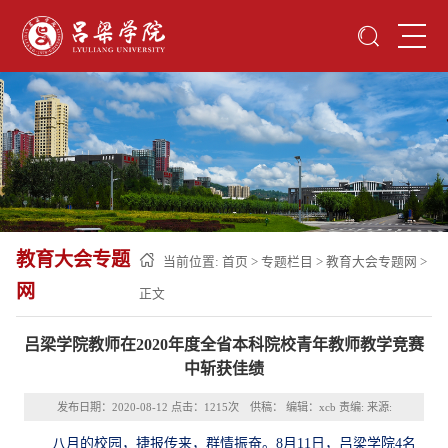
教育大会专题
当前位置:
首页
>
专题栏目
>
教育大会专题网
>
网
正文
吕梁学院教师在2020年度全省本科院校青年教师教学竞赛
中斩获佳绩
发布日期：2020-08-12 点击：
1215
次 供稿： 编辑：xcb 责编: 来源:
八月的校园，捷报传来，群情振奋。8月11日，吕梁学院4名