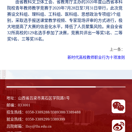
由省教科文卫体工会、省教育厅主办的2020年度山西省本科
院校青年教师教学竞赛于2020年7月28日至7月31日举行，此次竞
赛设文科组、理科组、工科组、医科组、思想政治专项组5个组
别，采取选手报送课堂教学视频、专家现场评审的方式进行，极
大地提高了大赛的信息化水平，降低了人员聚集风险。来自全省
32所高校的129名选手参加了决赛，竞赛共评出一等奖5名、二等
奖9名、三等奖16名。
上一条：
新时代高校教师职业行为十项准则
地址：山西省吕梁市离石区学院路1号
邮编：033001
招生热线：0358-3389288/3389388/3389488
就业热线：
0358-3389299/3389399
吕院邮箱：llxy@llu.edu.cn