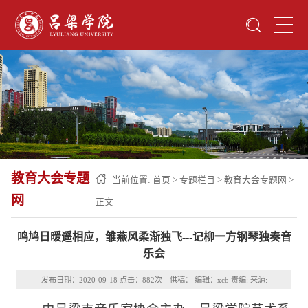
教育大会专题
当前位置:
首页
>
专题栏目
>
教育大会专题网
>
网
正文
鸣鸠日暖遥相应，雏燕风柔渐独飞---记柳一方钢琴独奏音
乐会
发布日期：2020-09-18 点击：
882
次 供稿： 编辑：xcb 责编: 来源: