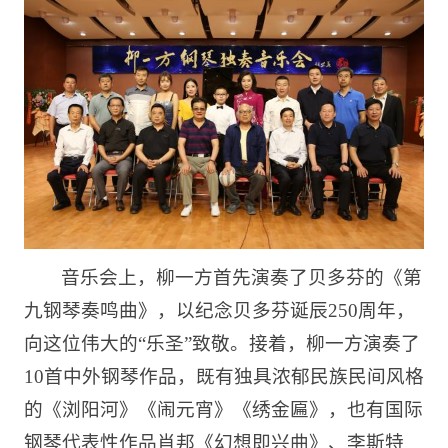
音乐会上，柳一方首先演奏了贝多芬的《第
九钢琴奏鸣曲》，以纪念贝多芬诞辰250周年，
向这位伟大的“乐圣”致敬。接着，柳一方演奏了
10首中外钢琴作品，既有独具浓郁民族民间风格
的《浏阳河》《闹元宵》《绣金匾》，也有国际
钢琴代表性作品肖邦《幻想即兴曲》、李斯特