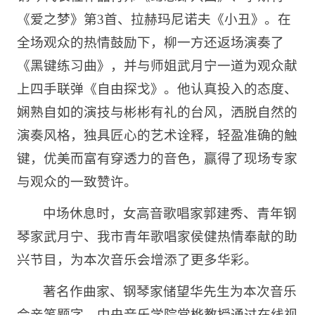
《爱之梦》第3首、拉赫玛尼诺夫《小丑》。在
全场观众的热情鼓励下，柳一方还返场演奏了
《黑键练习曲》，并与师姐武月宁一道为观众献
上四手联弹《自由探戈》。他认真投入的态度、
娴熟自如的演技与彬彬有礼的台风，洒脱自然的
演奏风格，独具匠心的艺术诠释，轻盈准确的触
键，优美而富有穿透力的音色，赢得了现场专家
与观众的一致赞许。
中场休息时，女高音歌唱家郭建秀、青年钢
琴家武月宁、我市青年歌唱家侯健热情奉献的助
兴节目，为本次音乐会增添了更多华彩。
著名作曲家、钢琴家储望华先生为本次音乐
会亲笔题字，中央音乐学院常桦教授通过在线视